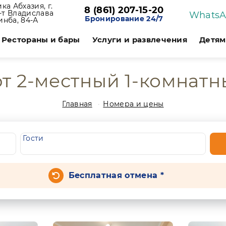
ка Абхазия, г.
8 (861) 207-15-20
р-т Владислава
Whats
Бронирование 24/7
инба, 84-А
Рестораны и бары
Услуги и развлечения
Детям
т 2-местный 1-комнат
Главная
Номера и цены
Гости
Бесплатная отмена *