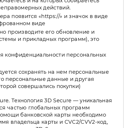
ючаетесь и на которых собираетесь
 неправомерных действий.
а появится «https://» и значок в виде
ифрованном виде
но производите его обновление и
темы и прикладных программ), это
ния конфиденциальности персональных
дуется сохранять на нем персональные
то персональные данные и другая
оторой совершались покупки)
re. Технология 3D Secure — уникальная
яся частью глобальных программ
 помощи банковской карты необходимо
имя владельца карты и CVC2/CVV2-код,