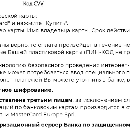
вской карты:
ard" и нажмите "Купить".
ер карты, Имя владельца карты, Срок дейст
аны верно, то оплата произойдет в течение н
ые Вашей пластиковой карты (ПИН-КОД не тре
хнологию безопасного проведения интернет-пл
же может потребоваться ввод специального 
нет-платежей Вы можете уточнить в банке, 
тное шифрование.
ставлена третьим лицам
, за исключением с
ций по банковским картам производится в с
 и MasterCard Europe Sprl.
ризационный сервер Банка по защищенному 