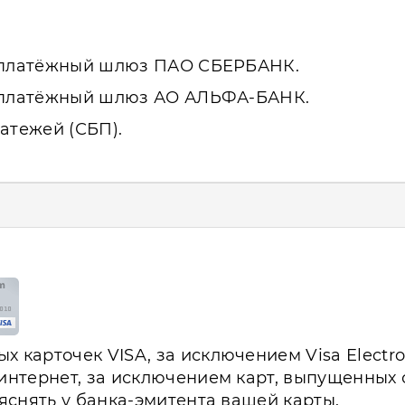
з платёжный шлюз ПАО СБЕРБАНК.
з платёжный шлюз АО АЛЬФА-БАНК.
атежей (СБП).
 карточек VISA, за исключением Visa Electro
 интернет, за исключением карт, выпущенных
ыяснять у банка-эмитента вашей карты.