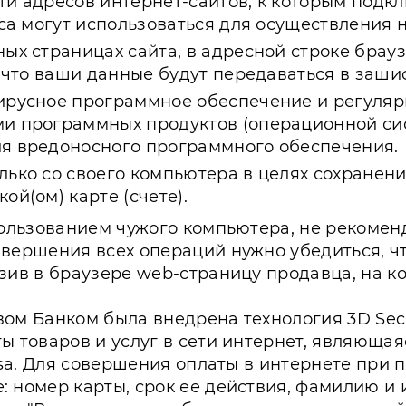
ти адресов интернет-сайтов, к которым подкл
еса могут использоваться для осуществления
х страницах сайта, в адресной строке браузер
 , что ваши данные будут передаваться в заш
ирусное программное обеспечение и регуляр
и программных продуктов (операционной сис
ия вредоносного программного обеспечения.
лько со своего компьютера в целях сохране
ой(ом) карте (счете).
пользованием чужого компьютера, не рекомен
вершения всех операций нужно убедиться, ч
зив в браузере web-страницу продавца, на к
ом Банком была внедрена технология 3D Secu
ы товаров и услуг в сети интернет, являюща
Visa. Для совершения оплаты в интернете при
 номер карты, срок ее действия, фамилию и 