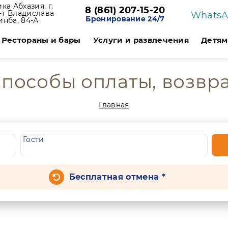
ка Абхазия, г.
8 (861) 207-15-20
р-т Владислава
Whats
Бронирование 24/7
инба, 84-А
Рестораны и бары
Услуги и развлечения
Детям
пособы оплаты, возвр
Главная
Гости
Бесплатная отмена *