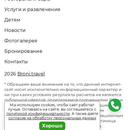
Услуги и развлечения
Детям
Новости
Фотогалерея
Бронирование
Контакты
2026
Broni.travel
* Обращаем ваше внимание на то, что данный интернет-
сайт носит исключительно информационный характер и
ни при каких условиях результаты расчетов не являются
публичной офертой, определяемой положениями Статьи
437 Гражданского кодекса Российской Федерации. За
Мы используем cookies, чтобы сайт работал
лучше. Оставаясь на сайте, вы соглашаетесь с
окончательным расчетом обращайтесь к нашим
политикой конфиденциальности
. А также даёте
менеджерам. Данный ресурс является информационным
согласие на обработку персональных данных
сайтом сервиса бронирования Broni.travel. Гостиница
Хорошо
«Руслан». Сайт онлайн бронирования номеров.