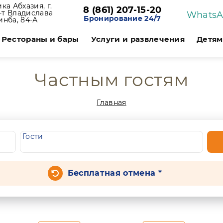
ка Абхазия, г.
8 (861) 207-15-20
р-т Владислава
Whats
Бронирование 24/7
инба, 84-А
Рестораны и бары
Услуги и развлечения
Детям
Частным гостям
Главная
Гости
Бесплатная отмена *