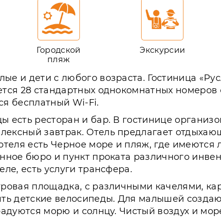
Городской
Экскурсии
пляж
ые и дети с любого возраста. Гостиница «Рус
еется 28 стандартных однокомнатных номеров
ся бесплатный Wi-Fi.
цы есть ресторан и бар. В гостинице организ
плексный завтрак. Отель предлагает отдыхаю
 отеля есть Черное море и пляж, где имеются
онное бюро и пункт проката различного инвен
еле, есть услуги трансфера.
гровая площадка, с различными качелями, ка
зять детские велосипеды. Для малышей созд
 радуются морю и солнцу. Чистый воздух и мо