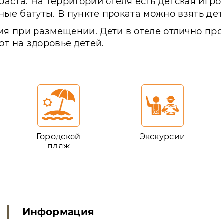
зраста. На территории отеля есть детская иг
ные батуты. В пункте проката можно взять де
 при размещении. Дети в отеле отлично пров
т на здоровье детей.
Городской
Экскурсии
пляж
Информация